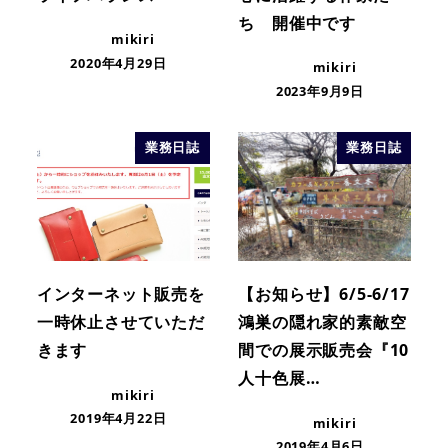
ち 開催中です
mikiri
2020年4月29日
mikiri
2023年9月9日
業務日誌
業務日誌
インターネット販売を
【お知らせ】6/5-6/17
一時休止させていただ
鴻巣の隠れ家的素敵空
きます
間での展示販売会『10
人十色展…
mikiri
2019年4月22日
mikiri
2019年4月6日