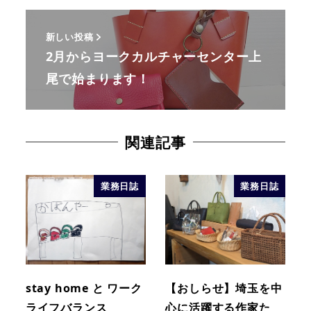
新しい投稿
2月からヨークカルチャーセンター上
尾で始まります！
関連記事
業務日誌
業務日誌
stay home と ワーク
【おしらせ】埼玉を中
ライフバランス
心に活躍する作家た