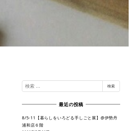
検
検索
索
最近の投稿
8/5-11【暮らしをいろどる手しごと展】@伊勢丹
浦和店６階