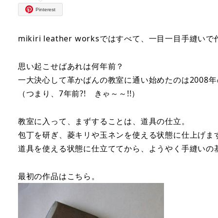
Pinterest
mikiri leather worksではすべて、一目一目手縫
思い起こせばあれは何年前？
一大決心して革かばんの教室に通い始めたのは2008年
（つまり、7年前?! きゃ～～!!）
教室に入って、まずすることは、道具の仕立。
包丁を研ぎ、菱キリや玉ネンを使える状態に仕上げま
道具を使える状態に仕立ててから、ようやく手縫いの
最初の作品はこちら。