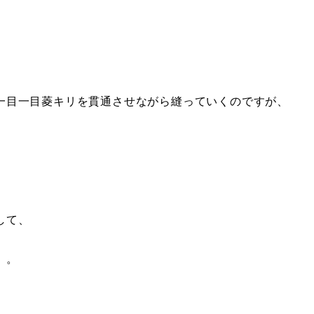
一目一目菱キリを貫通させながら縫っていくのですが、
して、
。。