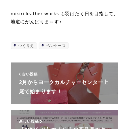
mikiri leather works も羽ばたく日を目指して、
地道にがんばりま～す♪
つくりえ
ペンケース
古い投稿
2月からヨークカルチャーセンター上
尾で始まります！
新しい投稿