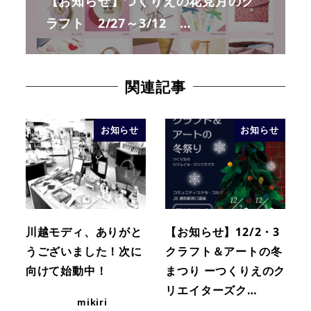
【お知らせ】つくりえの花見月のク
ラフト 2/27～3/12 …
関連記事
お知らせ
お知らせ
川越モディ、ありがと
【お知らせ】12/2・3
うございました！次に
クラフト＆アートの冬
向けて始動中！
まつり ーつくりえのク
リエイターズク…
mikiri