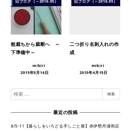
旧ブログ（～2016.05）
旧ブログ（～2016.05）
粗裁ちから裁断へ ～
二つ折り名刺入れの作
下準備中～
成
mikiri
mikiri
2015年5月14日
2015年4月15日
検
検索
索
最近の投稿
8/5-11【暮らしをいろどる手しごと展】@伊勢丹浦和店