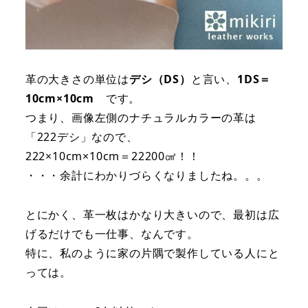
革の大きさの単位は
デシ（DS）
と言い、
1DS＝
10cm×10cm
です。
つまり、画像左側のナチュラルカラーの革は
「222デシ」なので、
222×10cm×10cm＝22200㎠！！
・・・余計にわかりづらくなりましたね。。。
とにかく、革一枚はかなり大きいので、最初は広
げるだけでも一仕事、なんです。
特に、私のように家の片隅で製作している人にと
っては。