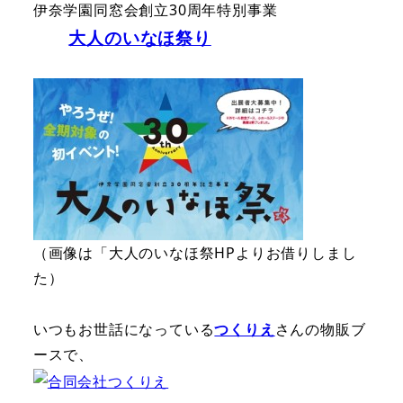
伊奈学園同窓会創立30周年特別事業
大人のいなほ祭り
（画像は「大人のいなほ祭HPよりお借りしまし
た）
いつもお世話になっている
つくりえ
さんの物販ブ
ースで、